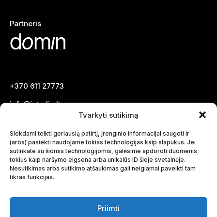
Partneris
+370 611 27773
info@istudio.lt
Tvarkyti sutikimą
Linkedin ⟶
Siekdami teikti geriausią patirtį, įrenginio informacijai saugoti ir
(arba) pasiekti naudojame tokias technologijas kaip slapukus. Jei
sutinkate su šiomis technologijomis, galėsime apdoroti duomenis,
tokius kaip naršymo elgsena arba unikalūs ID šioje svetainėje.
Nesutikimas arba sutikimo atšaukimas gali neigiamai paveikti tam
tikras funkcijas.
Priimti