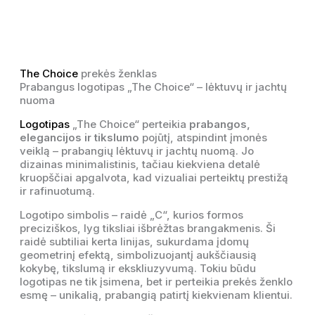
The Choice
prekės ženklas
Prabangus logotipas „The Choice“ – lėktuvų ir jachtų
nuoma
Logotipas
„The Choice“ perteikia
prabangos,
elegancijos ir tikslumo
pojūtį, atspindint įmonės
veiklą – prabangių lėktuvų ir jachtų nuomą. Jo
dizainas minimalistinis, tačiau kiekviena detalė
kruopščiai apgalvota, kad vizualiai perteiktų prestižą
ir rafinuotumą.
Logotipo simbolis – raidė „C“, kurios formos
preciziškos, lyg tiksliai išbrėžtas brangakmenis. Ši
raidė subtiliai kerta linijas, sukurdama įdomų
geometrinį efektą, simbolizuojantį aukščiausią
kokybę, tikslumą ir ekskliuzyvumą. Tokiu būdu
logotipas ne tik įsimena, bet ir perteikia prekės ženklo
esmę – unikalią, prabangią patirtį kiekvienam klientui.