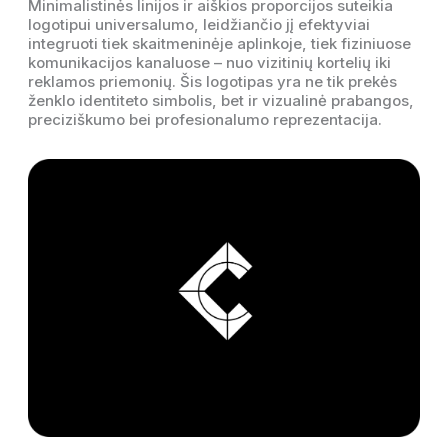
Minimalistinės linijos ir aiškios proporcijos suteikia
logotipui universalumo, leidžiančio jį efektyviai
integruoti tiek skaitmeninėje aplinkoje, tiek fiziniuose
komunikacijos kanaluose – nuo vizitinių kortelių iki
reklamos priemonių. Šis logotipas yra ne tik prekės
ženklo identiteto simbolis, bet ir vizualinė prabangos,
preciziškumo bei profesionalumo reprezentacija.